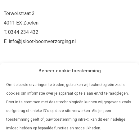
Terweistraat 3
4011 EX Zoelen
T. 0344 234 432
E. info@jsloot-boomverzorging.nl
Openingstijden
Beheer cookie toestemming
Maandag
08:00 - 17:00
Om de beste ervaringen te bieden, gebruiken wij technologieën zoals
Dinsdag
08:00 - 17:00
cookies om informatie over je apparaat op te slaan en/of te raadplegen.
Door in te stemmen met deze technologieën kunnen wij gegevens zoals
Woensdag
08:00 - 17:00
surfgedrag of unieke ID's op deze site verwerken. Als je geen
Donderdag
08:00 - 17:00
toestemming geeft of jouw toestemming intrekt, kan dit een nadelige
invloed hebben op bepaalde functies en mogelijkheden.
Vrijdag
08:00 - 17:00