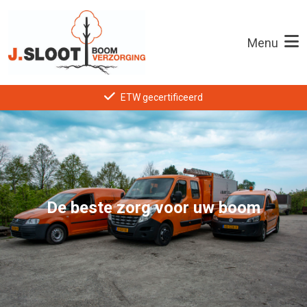
Menu
ETW gecertificeerd
De beste zorg voor uw boom