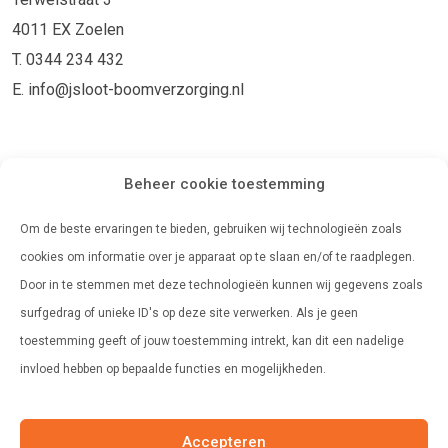
4011 EX Zoelen
T. 0344 234 432
E. info@jsloot-boomverzorging.nl
Openingstijden
Beheer cookie toestemming
Maandag
08:00 - 17:00
Om de beste ervaringen te bieden, gebruiken wij technologieën zoals
Dinsdag
08:00 - 17:00
cookies om informatie over je apparaat op te slaan en/of te raadplegen.
Door in te stemmen met deze technologieën kunnen wij gegevens zoals
Woensdag
08:00 - 17:00
surfgedrag of unieke ID's op deze site verwerken. Als je geen
Donderdag
08:00 - 17:00
toestemming geeft of jouw toestemming intrekt, kan dit een nadelige
invloed hebben op bepaalde functies en mogelijkheden.
Vrijdag
08:00 - 17:00
Accepteren