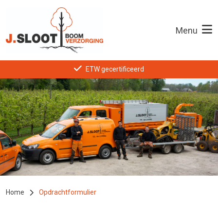
Menu
ETW gecertificeerd
Home
Opdrachtformulier