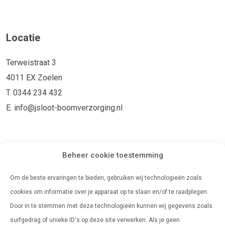
Locatie
Terweistraat 3
4011 EX Zoelen
T. 0344 234 432
E. info@jsloot-boomverzorging.nl
Openingstijden
Beheer cookie toestemming
Maandag
08:00 - 17:00
Om de beste ervaringen te bieden, gebruiken wij technologieën zoals
Dinsdag
08:00 - 17:00
cookies om informatie over je apparaat op te slaan en/of te raadplegen.
Door in te stemmen met deze technologieën kunnen wij gegevens zoals
Woensdag
08:00 - 17:00
surfgedrag of unieke ID's op deze site verwerken. Als je geen